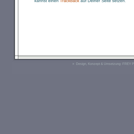
kannst einen
Trackback
auf Deiner Seite setzen.
» Design, Konzept & Umsetzung:
FREY P